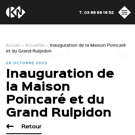
T. 03 88 69 18 52
Accueil
—
Actualités
—
Inauguration de la Maison Poincaré
et du Grand Rulpidon
26 OCTOBRE 2023
Inauguration de
la Maison
Poincaré et du
Grand Rulpidon
Retour