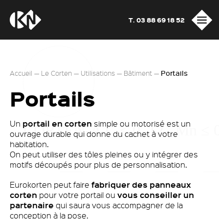
T. 03 88 69 18 52
Accueil
—
Le Corten
—
Utilisations
—
Bâtiment
—
Portails
Portails
portail en corten
Un
simple ou motorisé est un
ouvrage durable qui donne du cachet à votre
habitation.
On peut utiliser des tôles pleines ou y intégrer des
motifs découpés pour plus de personnalisation.
fabriquer des panneaux
Eurokorten peut faire
corten
vous conseiller un
pour votre portail ou
partenaire
qui saura vous accompagner de la
conception à la pose.