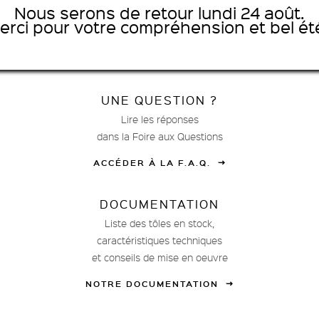
Nous serons de retour lundi 24 août.
T. 03 88 69 18 52
erci pour votre compréhension et bel été
8h-12h et 13h-17h du lundi au jeudi, 8h-12h le vendredi
GOOGLE MAPS
UNE QUESTION ?
Lire les réponses
dans la Foire aux Questions
ACCÉDER À LA F.A.Q.
DOCUMENTATION
Liste des tôles en stock,
caractéristiques techniques
et conseils de mise en oeuvre
NOTRE DOCUMENTATION