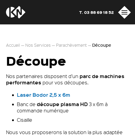
T. 03 88 69 18 52
Accueil
—
Nos Services
—
Parachèvement
—
Découpe
Découpe
parc de machines
Nos partenaires disposent d’un
performantes
pour vos découpes.
Laser Bodor 2,5 x 6m
découpe plasma HD
Banc de
3 x 6m à
commande numérique
Cisaille
Nous vous proposerons la solution la plus adaptée