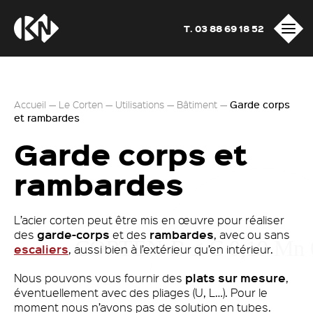
T. 03 88 69 18 52
Accueil
—
Le Corten
—
Utilisations
—
Bâtiment
—
Garde corps
et rambardes
Garde corps
et
rambardes
L’acier corten peut être mis en œuvre pour réaliser
garde-corps
rambardes
des
et des
, avec ou sans
escaliers
, aussi bien à l’extérieur qu’en intérieur.
plats sur mesure
Nous pouvons vous fournir des
,
éventuellement avec des pliages (U, L…). Pour le
moment nous n’avons pas de solution en tubes.